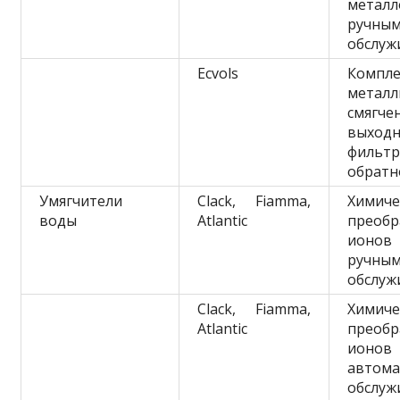
мета
ручны
обслуж
Ecvols
Компле
металл
смяг
выход
фильт
обратн
Умягчители
Clack, Fiamma,
Химиче
воды
Atlantic
преобр
ионов 
ручны
обслуж
Clack, Fiamma,
Химиче
Atlantic
преобр
ионов 
автома
обслуж