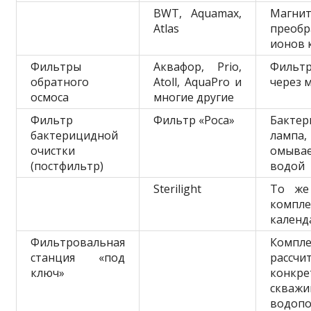
BWT, Aquamax,
Магни
Atlas
преобр
ионов 
Фильтры
Аквафор, Prio,
Фильт
обратного
Atoll, AquaPro и
через 
осмоса
многие другие
Фильтр
Фильтр «Роса»
Бактер
бактерицидной
лампа,
очистки
омыва
(постфильтр)
водой
Sterilight
То же
компле
календ
Фильтровальная
Компле
станция «под
рассчи
ключ»
конкре
сква
водопо