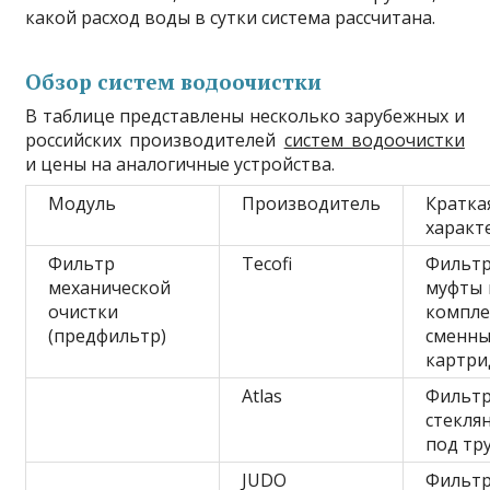
какой расход воды в сутки система рассчитана.
Обзор систем водоочистки
В таблице представлены несколько зарубежных и
российских производителей
систем водоочистки
и цены на аналогичные устройства.
Модуль
Производитель
Кратка
характ
Фильтр
Tecofi
Фильт
механической
муфты 
очистки
компле
(предфильтр)
сменн
картри
Atlas
Фильт
стекля
под тр
JUDO
Фильт