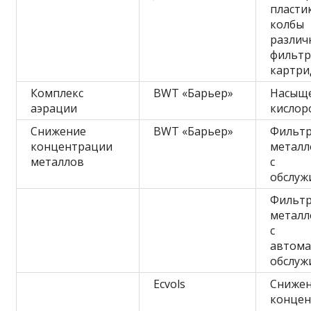
пласти
ко
разли
фильт
картр
Комплекс
BWT «Барьер»
Насыщ
аэрации
кислор
Снижение
BWT «Барьер»
Фильт
концентрации
металл
металлов
с р
обслуж
Фильт
металл
с
автома
обслуж
Ecvols
Сниже
конце